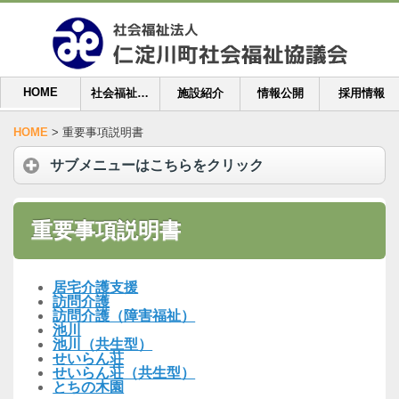
HOME
社会福祉協議会案内
施設紹介
情報公開
採用情報
HOME
>
重要事項説明書
サブメニューはこちらをクリック
重要事項説明書
居宅介護支援
訪問介護
訪問介護（障害福祉）
池川
池川（共生型）
せいらん荘
せいらん荘（共生型）
とちの木園